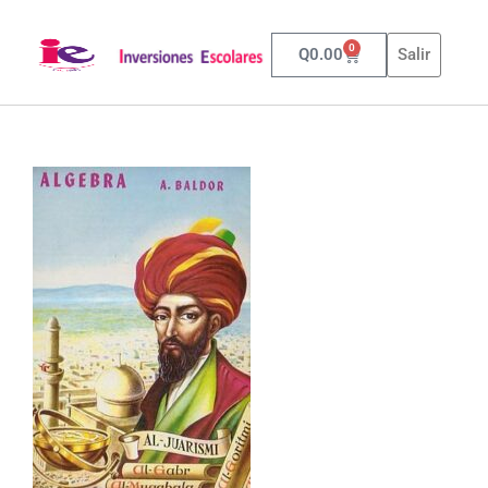
0
Q
0.00
Salir