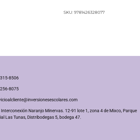
SKU:
9781426328077
2315-8506
2256-8075
vicioalcliente@inversionesescolares.com
 Interconexión Naranjo Minervas. 12-91 lote 1, zona 4 de Mixco, Parque
ial Las Tunas, Distribodegas 5, bodega 47.