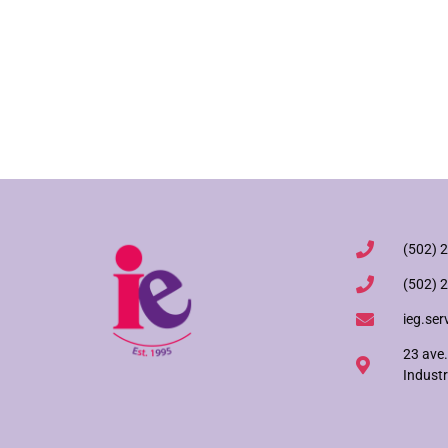
(502) 
(502) 
ieg.ser
23 ave.
Industr