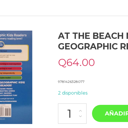
AT THE BEACH
GEOGRAPHIC R
Q
64.00
9781426328077
2 disponibles
AÑADIR