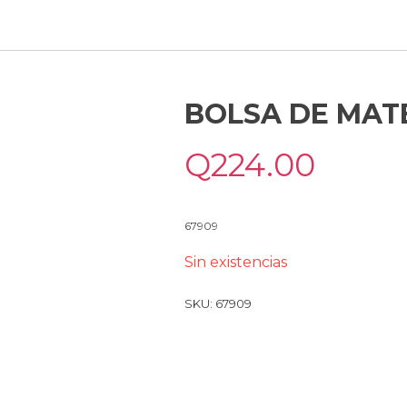
BOLSA DE MAT
Q
224.00
67909
Sin existencias
SKU:
67909