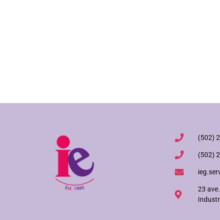
(502) 
(502) 
ieg.ser
23 ave.
Industr