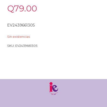
Q
79.00
EV2439661305
Sin existencias
SKU:
EV2439661305