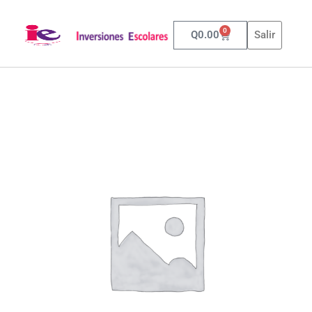
0
Q
0.00
Salir