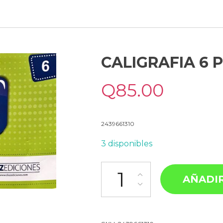
CALIGRAFIA 6 
Q
85.00
2439661310
3 disponibles
AÑADIR