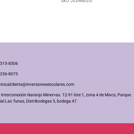
SKU:
2439661310
2315-8506
2256-8075
vicioalcliente@inversionesescolares.com
 Interconexión Naranjo Minervas. 12-91 lote 1, zona 4 de Mixco, Parque
ial Las Tunas, Distribodegas 5, bodega 47.