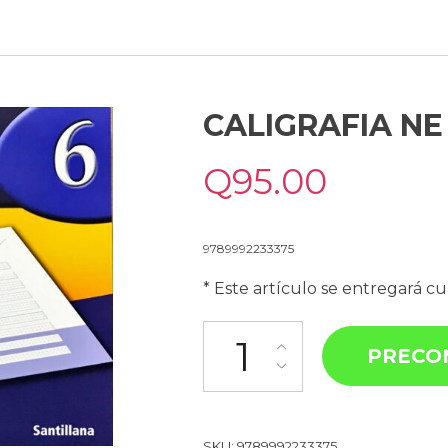
CALIGRAFIA NE
Q
95.00
9789992233375
* Este artículo se entregará c
PRECO
SKU:
9789992233375