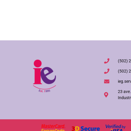
(502) 
(502) 
ieg.ser
23 ave.
Industr