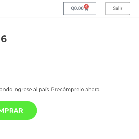
0
Q
0.00
Salir
 6
uando ingrese al país. Precómprelo ahora.
MPRAR