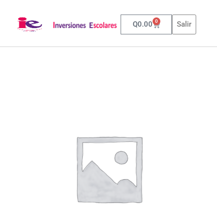
0
Q
0.00
Salir