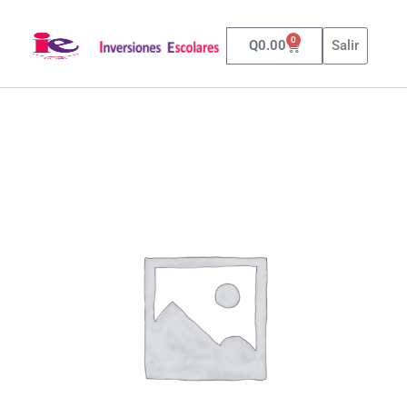
0
Q
0.00
Salir