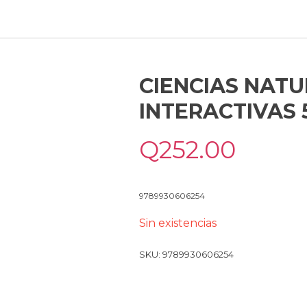
CIENCIAS NAT
INTERACTIVAS 
Q
252.00
9789930606254
Sin existencias
SKU:
9789930606254