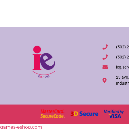
(502) 
(502) 
ieg.ser
23 ave.
Industr
games-eshop.com