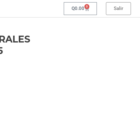
0
Q
0.00
Salir
URALES
5