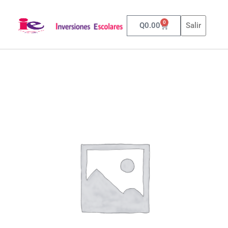
0
Q
0.00
Salir