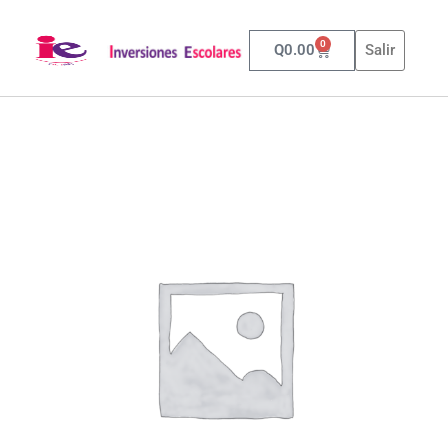
0
Q
0.00
Salir