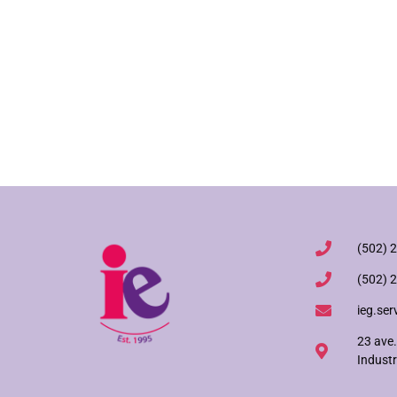
(502) 
(502) 
ieg.ser
23 ave.
Industr