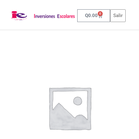
0
Q
0.00
Salir