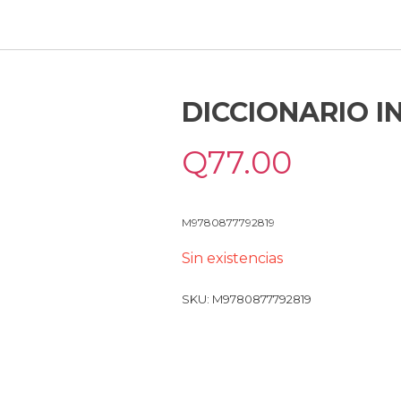
DICCIONARIO I
Q
77.00
M9780877792819
Sin existencias
SKU:
M9780877792819