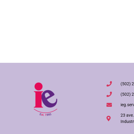
(502) 
(502) 
ieg.ser
23 ave.
Industr