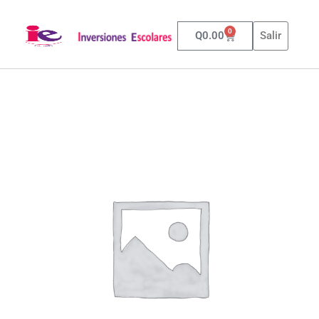
0
Q
0.00
Salir