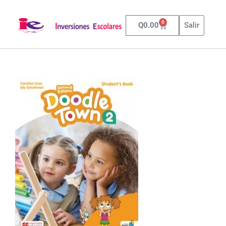
0
Q
0.00
Salir