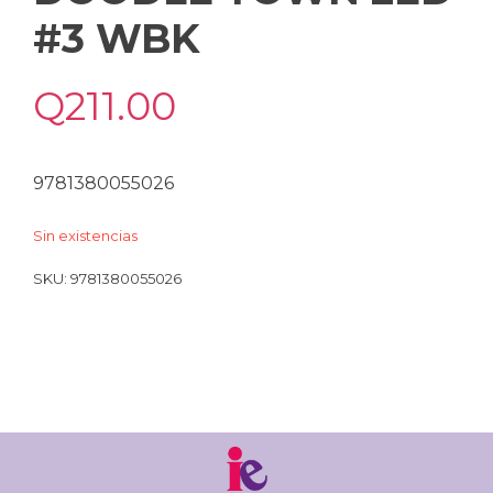
#3 WBK
Q
211.00
9781380055026
Sin existencias
SKU:
9781380055026