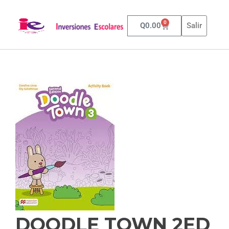
0
Q
0.00
Salir
DOODLE TOWN 2ED