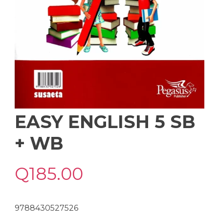
EASY ENGLISH 5 SB
+ WB
Q
185.00
9788430527526