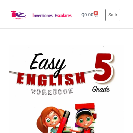
0
Q
0.00
Salir