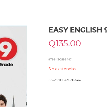
EASY ENGLISH 
Q
135.00
9788430583447
Sin existencias
SKU:
9788430583447