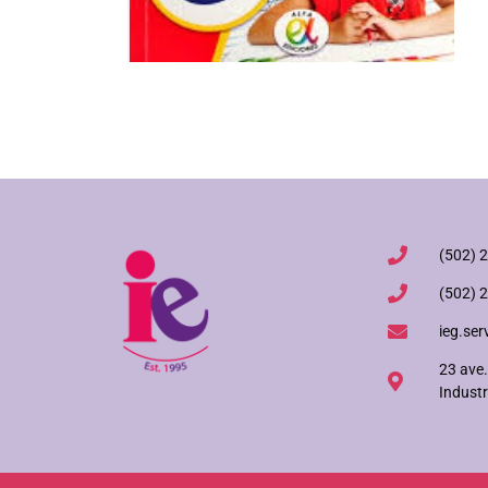
(502) 
(502) 
ieg.ser
23 ave.
Industr