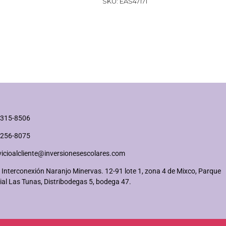
SKU:
EAS47171
2315-8506
2256-8075
vicioalcliente@inversionesescolares.com
 Interconexión Naranjo Minervas. 12-91 lote 1, zona 4 de Mixco, Parque
ial Las Tunas, Distribodegas 5, bodega 47.