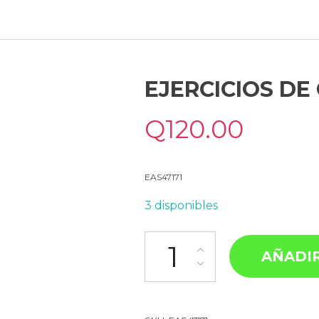
EJERCICIOS DE
Q
120.00
EAS47171
3 disponibles
AÑADIR