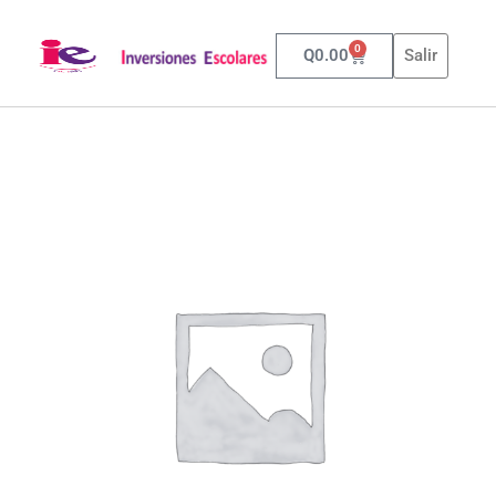
0
Q
0.00
Salir