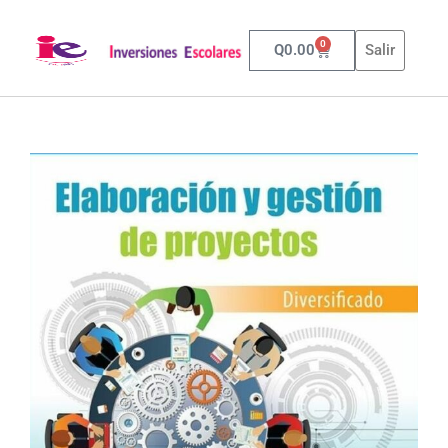
0
Q
0.00
Salir