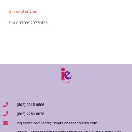
Sin existencias
SKU:
9789929770133
(502) 2315-8506
(502) 2256-8075
ieg.servicioalcliente@inversionesescolares.com