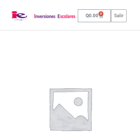
0
Q
0.00
Salir