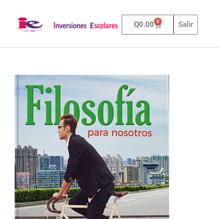
0
Q
0.00
Salir