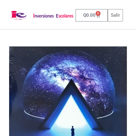
0
Q
0.00
Salir