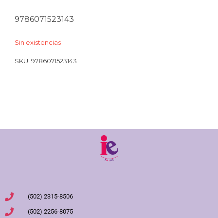
9786071523143
Sin existencias
SKU:
9786071523143
(502) 2315-8506
(502) 2256-8075