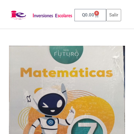
0
Q
0.00
Salir