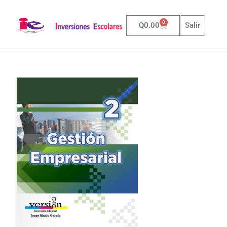
0
Q
0.00
Salir