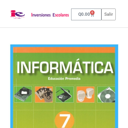
0
Q
0.00
Salir