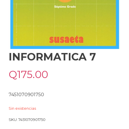
INFORMATICA 7
Q
175.00
7451070901750
Sin existencias
SKU:
7451070901750