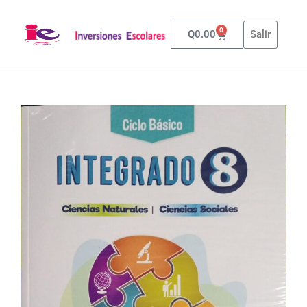
0
Q
0.00
Salir