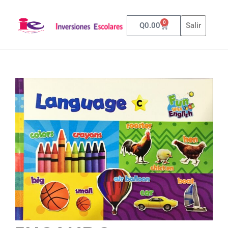
0
Q
0.00
Salir