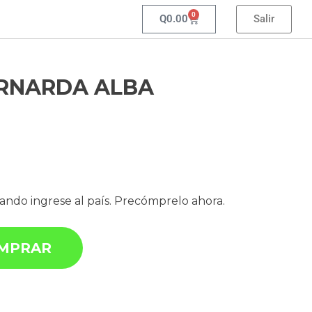
0
Q
0.00
Salir
ERNARDA ALBA
uando ingrese al país. Precómprelo ahora.
MPRAR