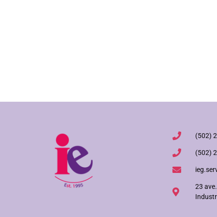
(502) 
(502) 
ieg.ser
23 ave.
Industr