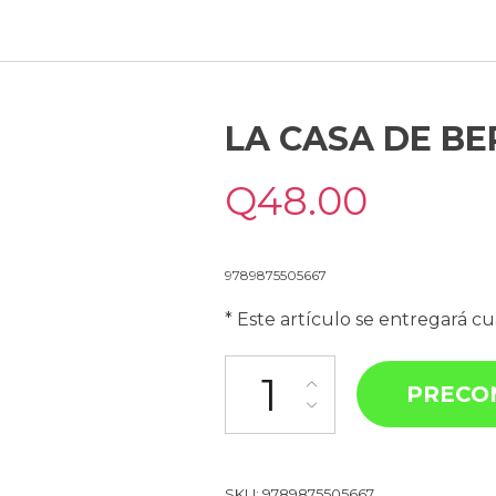
LA CASA DE B
Q
48.00
9789875505667
* Este artículo se entregará c
PRECO
SKU:
9789875505667