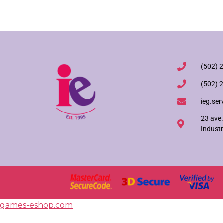
(502) 
(502) 
ieg.ser
23 ave.
Industr
games-eshop.com