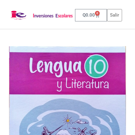
0
Q
0.00
Salir