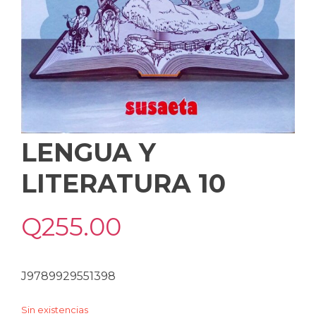
LENGUA Y
LITERATURA 10
Q
255.00
J9789929551398
Sin existencias