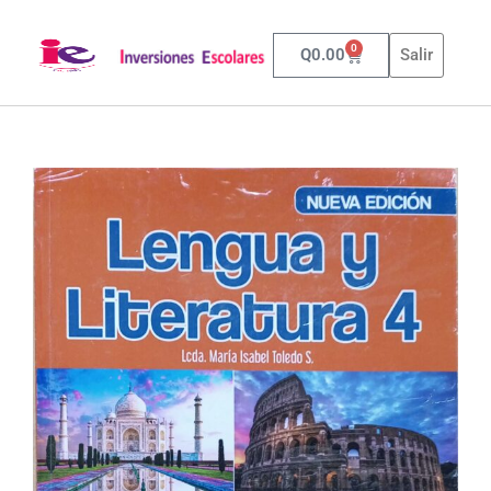
0
Q
0.00
Salir