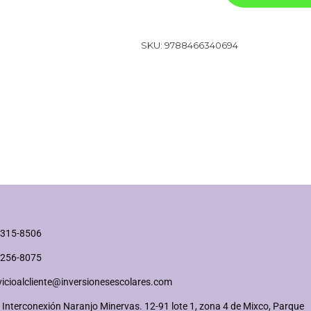
SKU:
9788466340694
2315-8506
2256-8075
vicioalcliente@inversionesescolares.com
 Interconexión Naranjo Minervas. 12-91 lote 1, zona 4 de Mixco, Parque