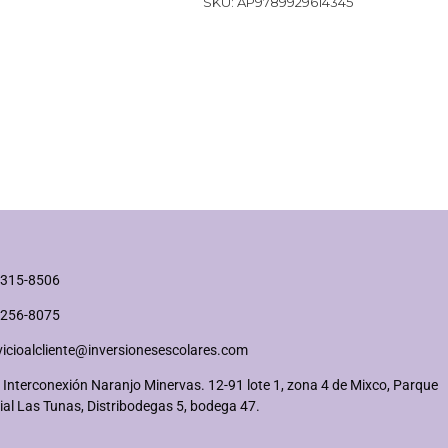
SKU:
AP9789929614345
2315-8506
2256-8075
vicioalcliente@inversionesescolares.com
 Interconexión Naranjo Minervas. 12-91 lote 1, zona 4 de Mixco, Parque
ial Las Tunas, Distribodegas 5, bodega 47.