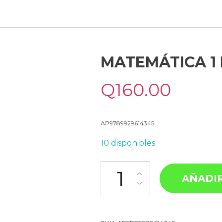
MATEMÁTICA 1
Q
160.00
AP9789929614345
10 disponibles
AÑADIR