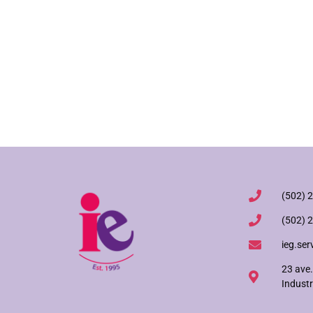
(502) 
(502) 
ieg.ser
23 ave.
Industr