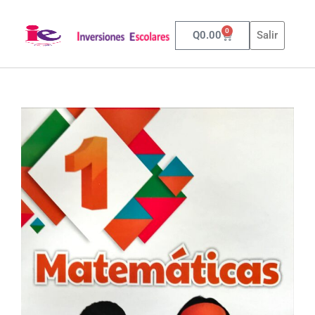
0
Q
0.00
Salir