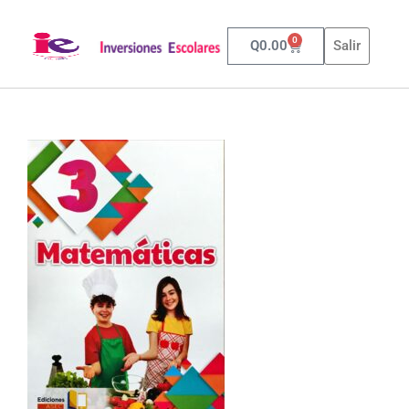
0
Q
0.00
Salir