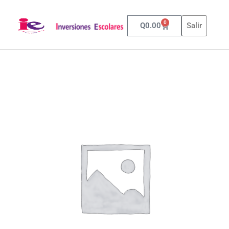
0
Q
0.00
Salir