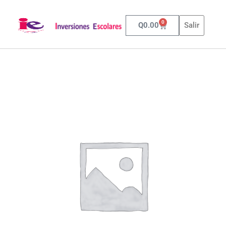
0
Q
0.00
Salir