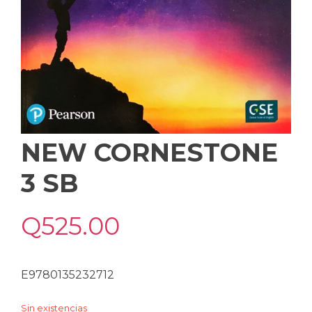
NEW CORNESTONE
3 SB
Q
525.00
E9780135232712
Sin existencias