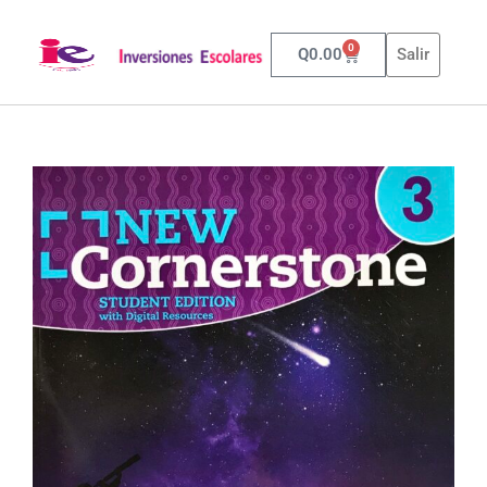
0
Q
0.00
Salir