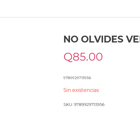
NO OLVIDES VE
Q
85.00
9789929713956
Sin existencias
SKU:
9789929713956