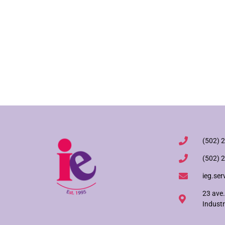
(502) 
(502) 
ieg.ser
23 ave.
Industr