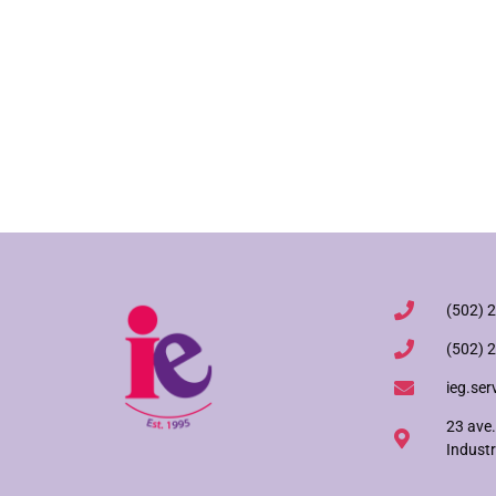
(502) 
(502) 
ieg.ser
23 ave.
Industr