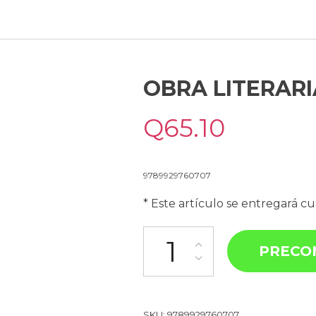
OBRA LITERARI
Q
65.10
9789929760707
* Este artículo se entregará c
PRECO
SKU:
9789929760707