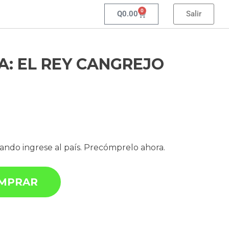
0
Q
0.00
Salir
A: EL REY CANGREJO
uando ingrese al país. Precómprelo ahora.
MPRAR