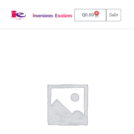
0
Q
0.00
Salir