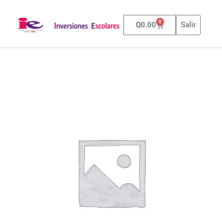
0
Q
0.00
Salir