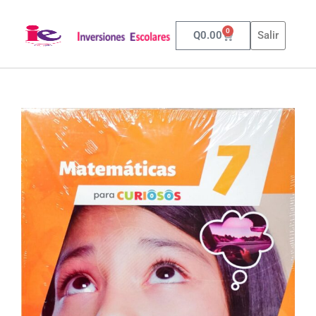
0
Q
0.00
Salir