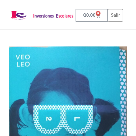
0
Q
0.00
Salir