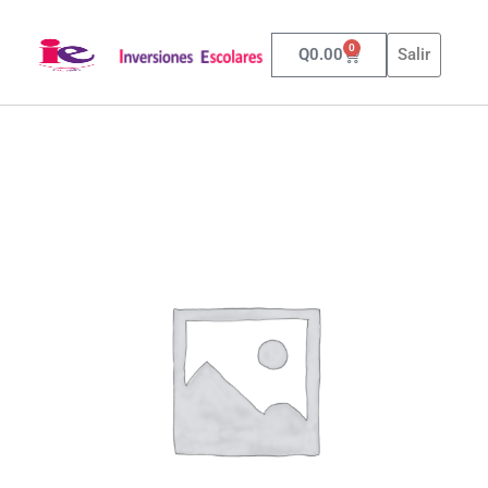
0
Q
0.00
Salir