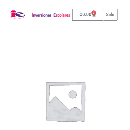
0
Q
0.00
Salir